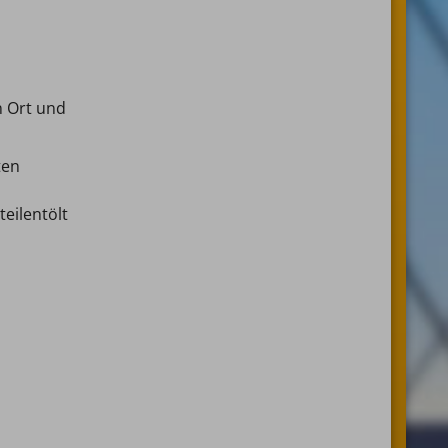
n Ort und
ten
eilentölt